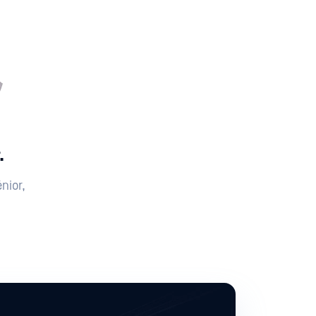
.
nior,