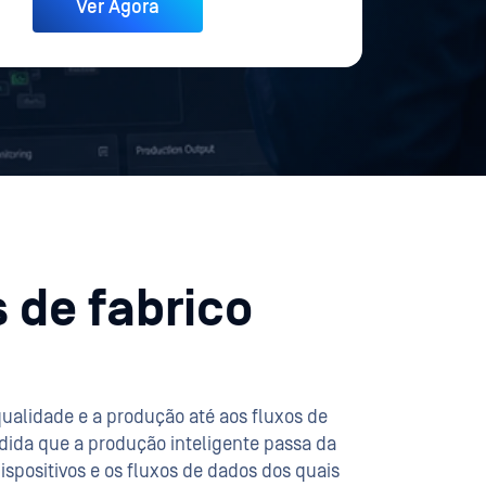
 de fabrico
qualidade e a produção até aos fluxos de
dida que a produção inteligente passa da
ispositivos e os fluxos de dados dos quais