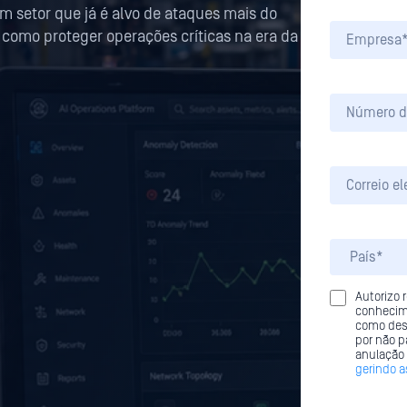
um setor que já é alvo de ataques mais do
como proteger operações críticas na era da
Autorizo
conhecim
como des
por não p
anulação
gerindo a