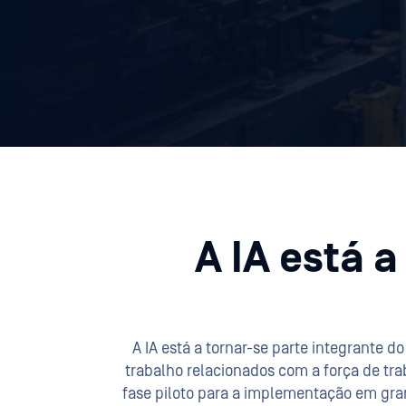
A IA está 
A IA está a tornar-se parte integrante 
trabalho relacionados com a força de tr
fase piloto para a implementação em grand