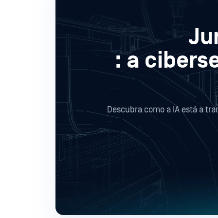
Ju
: a ciber
Descubra como a IA está a tra