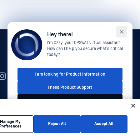
Hey there!
I'm Ozzy, your OPSWAT virtual assistant.
How can I help you secure what's critical
today?
I am looking for Product Information
PT
I need Product Support
I'd like to talk to Sales
tica de privacidade
Política de privacidade
As suas opções
de privacidade na Califórnia
This conversation is recorded for quality assurance
Manage My
Reject All
Accept All
Preferences
purposes. See our
Privacy Policy
.