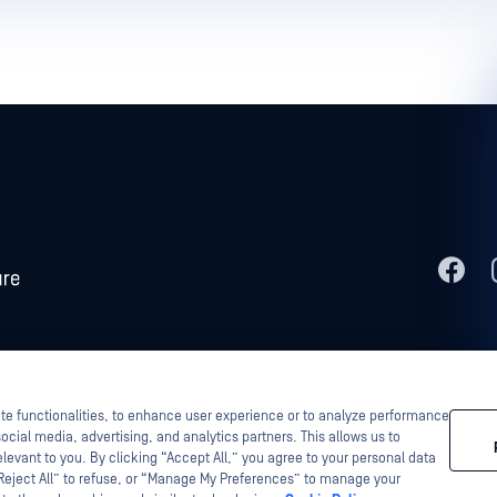
er, Metascan, MetaAccess, o OPSWAT , Trust no File. Trust No Device.,
Polí
 Technology, InQuest, o logótipo da InQuest, DFI, RetroHunt, Deep File
 marcas comerciais de terceiros são propriedade dos seus respetivos
ite functionalities, to enhance user experience or to analyze performance
ocial media, advertising, and analytics partners. This allows us to
levant to you. By clicking “Accept All,” you agree to your personal data
“Reject All” to refuse, or “Manage My Preferences” to manage your