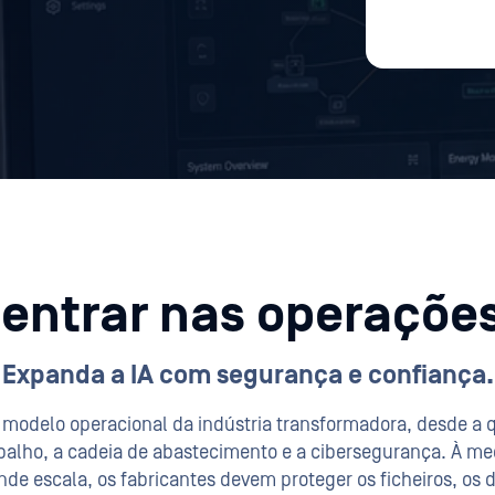
a entrar nas operações
Expanda a IA com segurança e confiança.
do modelo operacional da indústria transformadora, desde a 
abalho, a cadeia de abastecimento e a cibersegurança. À me
e escala, os fabricantes devem proteger os ficheiros, os d