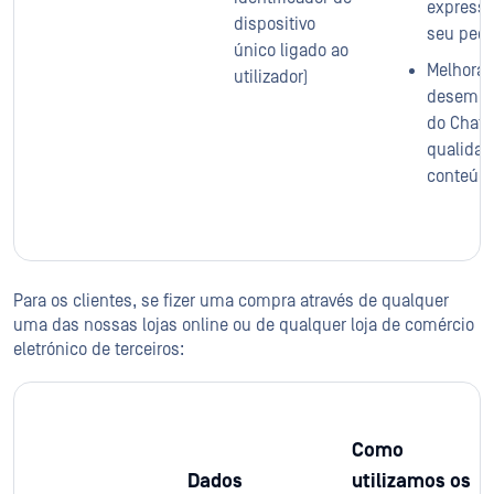
expressa
dispositivo
seu pedi
único ligado ao
Melhorar
utilizador)
desemp
do Chatb
qualidad
conteúd
Para os clientes, se fizer uma compra através de qualquer
uma das nossas lojas online ou de qualquer loja de comércio
eletrónico de terceiros:
Como
Dados
utilizamos os