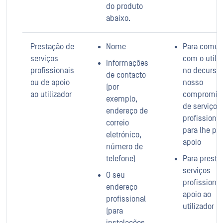
do produto
abaixo.
Prestação de
Nome
Para comun
serviços
com o utili
Informações
profissionais
no decurso
de contacto
ou de apoio
nosso
(por
ao utilizador
compromis
exemplo,
de serviços
endereço de
profissiona
correio
para lhe pre
eletrónico,
apoio
número de
telefone)
Para presta
serviços
O seu
profissiona
endereço
apoio ao
profissional
utilizador
(para