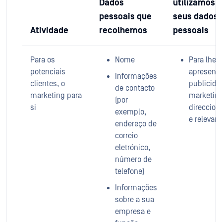
Dados
utilizamos 
pessoais que
seus dados
Atividade
recolhemos
pessoais
Para os
Nome
Para lhe
potenciais
apresenta
Informações
clientes, o
publicida
de contacto
marketing para
marketin
(por
si
direccion
exemplo,
e relevan
endereço de
correio
eletrónico,
número de
telefone)
Informações
sobre a sua
empresa e