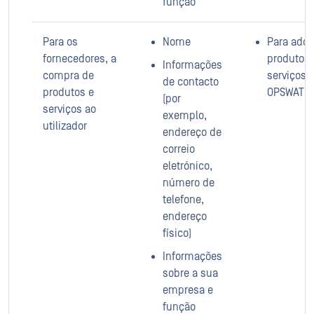
função
Para os
Nome
Para adqui
fornecedores, a
produtos 
Informações
compra de
serviços 
de contacto
produtos e
OPSWAT
(por
serviços ao
exemplo,
utilizador
endereço de
correio
eletrónico,
número de
telefone,
endereço
físico)
Informações
sobre a sua
empresa e
função