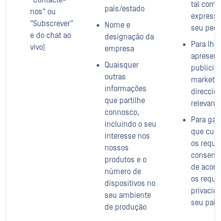
"Contacte-
tal como
país/estado
nos" ou
expressa
"Subscrever"
Nome e
seu pedi
e do chat ao
designação da
Para lhe
vivo)
empresa
apresent
Quaisquer
publicid
outras
marketi
informações
direccio
que partilhe
relevant
connosco,
Para gara
incluindo o seu
que cum
interesse nos
os requi
nossos
consent
produtos e o
de acor
número de
os requi
dispositivos no
privacid
seu ambiente
seu país
de produção