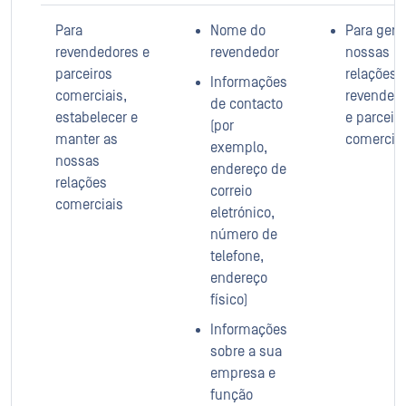
Para
Nome do
Para gerir
revendedores e
revendedor
nossas
parceiros
relações
Informações
comerciais,
revended
de contacto
estabelecer e
e parceir
(por
manter as
comercia
exemplo,
nossas
endereço de
relações
correio
comerciais
eletrónico,
número de
telefone,
endereço
físico)
Informações
sobre a sua
empresa e
função