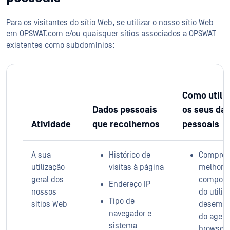
Para os visitantes do sítio Web, se utilizar o nosso sítio Web
em OPSWAT.com e/ou quaisquer sítios associados a OPSWAT
existentes como subdomínios:
Como utili
Dados pessoais
os seus da
Atividade
que recolhemos
pessoais
A sua
Histórico de
Compree
utilização
visitas à página
melhor o
geral dos
comport
Endereço IP
nossos
do utiliz
Tipo de
sítios Web
desemp
navegador e
do agent
sistema
browser