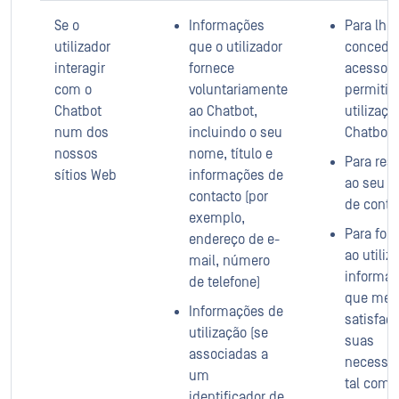
Se o
Informações
Para lhe
utilizador
que o utilizador
concede
interagir
fornece
acesso e
com o
voluntariamente
permitir
Chatbot
ao Chatbot,
utilizaçã
num dos
incluindo o seu
Chatbot
nossos
nome, título e
Para res
sítios Web
informações de
ao seu p
contacto (por
de conta
exemplo,
Para for
endereço de e-
ao utiliz
mail, número
informa
de telefone)
que mel
Informações de
satisfaç
utilização (se
suas
associadas a
necessid
um
tal como
identificador de