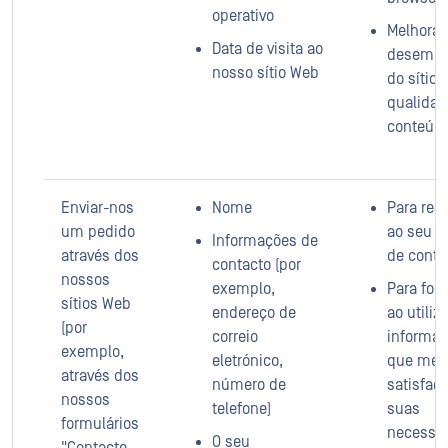
operativo
Melhorar
Data de visita ao
desemp
nosso sítio Web
do sítio 
qualidad
conteúd
Enviar-nos
Nome
Para res
um pedido
ao seu p
Informações de
através dos
de conta
contacto (por
nossos
exemplo,
Para for
sítios Web
endereço de
ao utiliz
(por
correio
informa
exemplo,
eletrónico,
que mel
através dos
número de
satisfaç
nossos
telefone)
suas
formulários
necessid
O seu