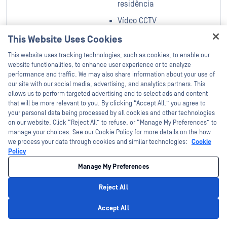
residência
Vídeo CCTV
This Website Uses Cookies
Hey there!
This website uses tracking technologies, such as cookies, to enable our
I'm Ozzy, your OPSWAT virtual assistant.
website functionalities, to enhance user experience or to analyze
How can I help you secure what's critical
performance and traffic. We may also share information about your use of
Marketing
today?
our site with our social media, advertising, and analytics partners. This
allows us to perform targeted advertising and to select ads and content
OPSWAT (ou os nossos revendedores ou outros terceiros
that will be more relevant to you. By clicking “Accept All,” you agree to
your personal data being processed by all cookies and other technologies
seleccionados agindo em nosso nome) gostaria de o
on our website. Click “Reject All” to refuse, or “Manage My Preferences” to
contactar ocasionalmente para lhe fornecer informações
manage your choices. See our Cookie Policy for more details on the how
sobre produtos e serviços que OPSWAT considera serem do
we process your data through cookies and similar technologies:
Cookie
seu interesse. O utilizador tem o direito de solicitar a OPSWAT
Policy
que não processe os seus dados pessoais para determinados
Manage My Preferences
ou todos os fins de marketing, mas se o fizer, OPSWAT terá de
partilhar as suas informações de contacto com terceiros com
Reject All
o objetivo limitado de garantir que não recebe comunicações
Privacy Policy
de marketing dos mesmos em nome de OPSWAT.
Accept All