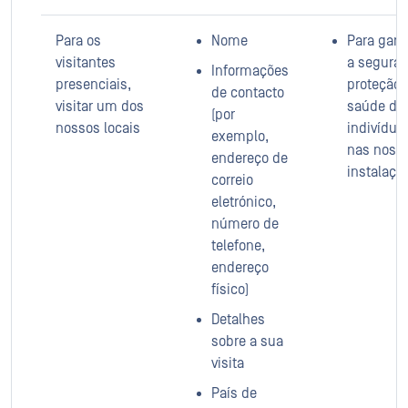
Para os
Nome
Para garan
visitantes
a seguran
Informações
presenciais,
proteção 
de contacto
visitar um dos
saúde do
(por
nossos locais
indivíduo
exemplo,
nas noss
endereço de
instalaçõ
correio
eletrónico,
número de
telefone,
endereço
físico)
Detalhes
sobre a sua
visita
País de