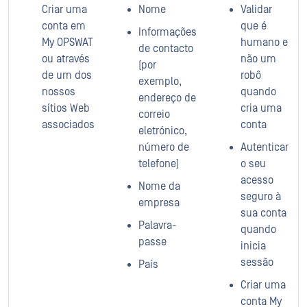
Criar uma
Nome
Validar
conta em
que é
Informações
My OPSWAT
humano e
de contacto
ou através
não um
(por
de um dos
robô
exemplo,
nossos
quando
endereço de
sítios Web
cria uma
correio
associados
conta
eletrónico,
número de
Autenticar
telefone)
o seu
acesso
Nome da
seguro à
empresa
sua conta
Palavra-
quando
passe
inicia
sessão
País
Criar uma
conta My