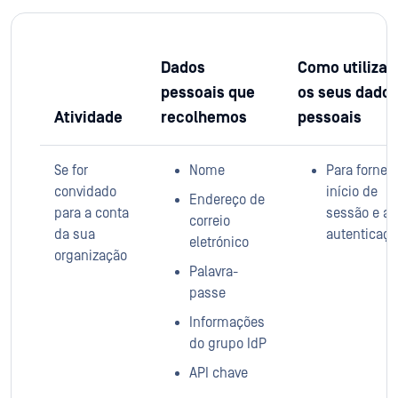
Dados
Como utiliza
pessoais que
os seus dado
Atividade
recolhemos
pessoais
Se for
Nome
Para fornec
convidado
início de
Endereço de
para a conta
sessão e a
correio
da sua
autenticaçã
eletrónico
organização
Palavra-
passe
Informações
do grupo IdP
API chave