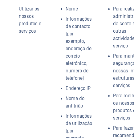
Utilizar os
Nome
Para realiza
nossos
administra
Informações
produtos e
da conta e
de contacto
serviços
outras
(por
actividades
exemplo,
serviço
endereço de
correio
Para manter
eletrónico,
segurança 
número de
nossas infr
telefone)
estruturas 
serviços
Endereço IP
Para melhor
Nome do
os nossos
anfitrião
produtos e
Informações
serviços
de utilização
Para fazer
(por
recomenda