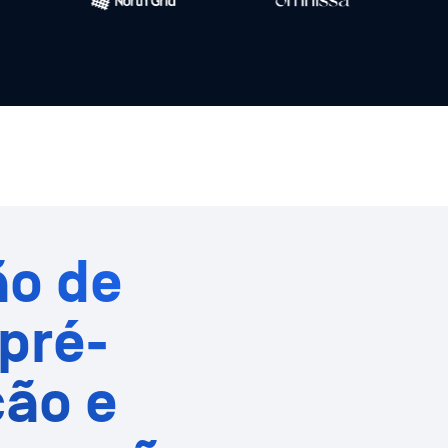
ão de
pré-
ção e