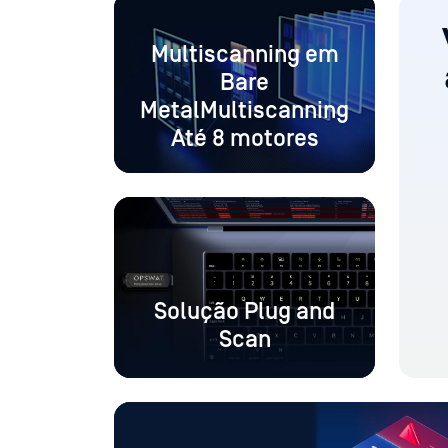
Multiscanning em
Bare
MetalMultiscanning
Até 8 motores
Solução Plug and
Scan