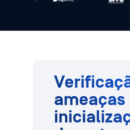
Verificaç
ameaças 
inicializa