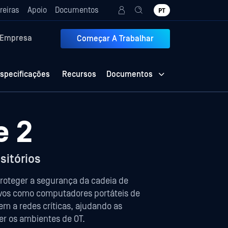
reiras
Apoio
Documentos
PT
Empresa
Começar A Trabalhar
specificações
Recursos
Documentos
e 2
sitórios
proteger a segurança da cadeia de
ivos como computadores portáteis de
em a redes críticas, ajudando as
er os ambientes de OT.