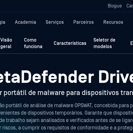
Blogue
Car
gia
Academia
Serviços
Parceiros
Recursos
Visão
Como
Seletor de
Características
E
geral
funciona
modelos
taDefender Driv
 portátil de malware para dispositivos tran
ão portátil de análise de malware OPSWAT, concebida para 
nientes de dispositivos temporários. Garante que disposit
e trabalho sejam analisados e verificados antes de se ligar
r riscos, a cumprir os requisitos de conformidade e a proteg