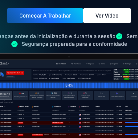
Começar A Trabalhar
Ver Vídeo
aças antes da inicialização e durante a sessão
Sem 
Segurança preparada para a conformidade
100%
14
3,294
29
72
305
1
2
286
23,456,789