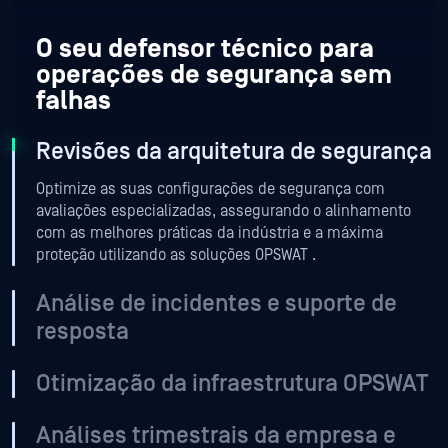
O seu defensor técnico para
O seu defensor técnico para
O seu defensor técnico para
O seu defensor técnico para
O seu defensor técnico para
O seu defensor técnico para
operações de segurança sem
operações de segurança sem
operações de segurança sem
operações de segurança sem
operações de segurança sem
operações de segurança sem
falhas
falhas
falhas
falhas
falhas
falhas
Revisões da arquitetura de segurança
Optimize as suas configurações de segurança com
avaliações especializadas, assegurando o alinhamento
com as melhores práticas da indústria e a máxima
proteção utilizando as soluções OPSWAT .
Análise de incidentes e suporte de
resposta
Otimização da infraestrutura OPSWAT
Análises trimestrais da empresa e