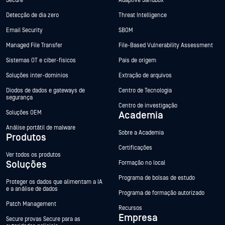
Secure
Adaptive Sandbox
Detecção de dia zero
Threat Intelligence
Email Security
SBOM
Managed File Transfer
File-Based Vulnerability Assessment
Sistemas OT e ciber-físicos
País de origem
Soluções inter-domínios
Extração de arquivos
Diodos de dados e gateways de
Centro de Tecnologia
segurança
Centro de investigação
Soluções OEM
Academia
Análise portátil de malware
Sobre a Academia
Produtos
Certificações
Ver todos os produtos
Soluções
Formação no local
Programa de bolsas de estudo
Proteger os dados que alimentam a IA
e a análise de dados
Programa de formação autorizado
Patch Management
Recursos
Empresa
Secure provas Secure para as