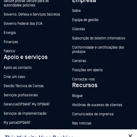
Empresa
Secure provas Secure para as
autoridades policiais
Sobre
Governo, Defesa e Serviços Secretos
Equipa de gestão
Governo Federal dos EUA
Clientes
Energia
Subscrição do boletim informativo
Finanças
Conformidade e certificações dos
Fabrico
produtos
Apoio e serviços
Carreiras
Apoio ao contacto
Posições em aberto
Criar um caso
Contactar-nos
Recursos
Gestão Técnica de Contas
Serviços profissionais
Blogue
GerencieiOPSWAT My OPSWAT
Histórias de sucesso de clientes
Serviços de implementação
Comunicados de imprensa
My portalOPSWAT
Nas notícias
Documentação técnica
Eventos