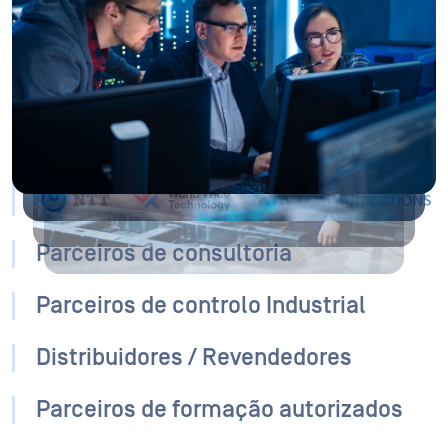
transformação tecnológica, ajudando as empresas a
conceber e implementar estratégias abrangentes de
cibersegurança. O nosso programa fornece aos GSIs as
ferramentas, certificações e incentivos comerciais
necessários para integrar as soluções da OPSWATnas suas
ofertas de serviços, permitindo-lhes enfrentar desafios de
segurança complexos em todo o mundo.
Parceiros de consultoria
Parceiros de controlo Industrial
Distribuidores / Revendedores
Parceiros de formação autorizados