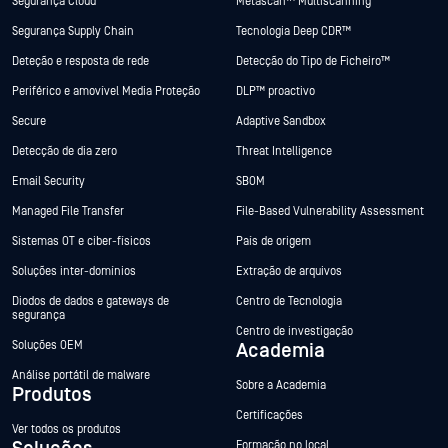
Segurança Cloud
Metascan™ Multiscanning
Segurança Supply Chain
Tecnologia Deep CDR™
Deteção e resposta de rede
Detecção do Tipo de Ficheiro™
Periférico e amovível Media Proteção
DLP™ proactivo
Secure
Adaptive Sandbox
Detecção de dia zero
Threat Intelligence
Email Security
SBOM
Managed File Transfer
File-Based Vulnerability Assessment
Sistemas OT e ciber-físicos
País de origem
Soluções inter-domínios
Extração de arquivos
Diodos de dados e gateways de
Centro de Tecnologia
segurança
Centro de investigação
Soluções OEM
Academia
Análise portátil de malware
Sobre a Academia
Produtos
Certificações
Ver todos os produtos
Formação no local