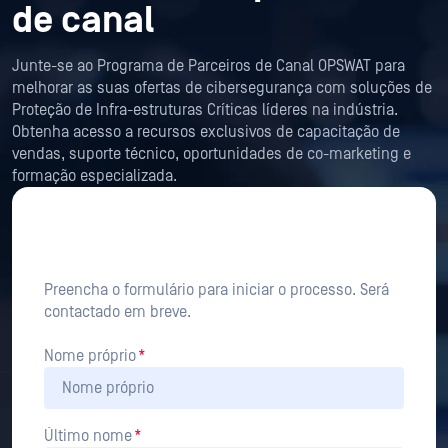
de canal
Junte-se ao Programa de Parceiros de Canal OPSWAT para
melhorar as suas ofertas de cibersegurança com soluções de
Proteção de Infra-estruturas Críticas líderes na indústria.
Obtenha acesso a recursos exclusivos de capacitação de
vendas, suporte técnico, oportunidades de co-marketing e
formação especializada.
Channel Partner Application
Form
Preencha o formulário para iniciar o processo. Será
contactado em breve.
Nome próprio
*
Último nome
*