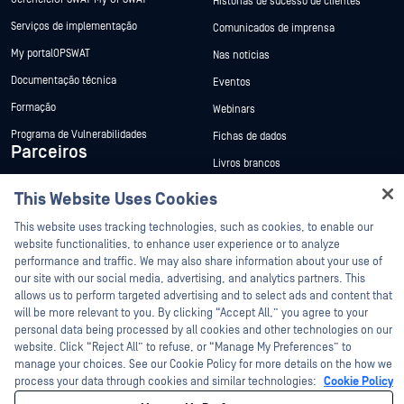
Histórias de sucesso de clientes
Serviços de implementação
Comunicados de imprensa
My portalOPSWAT
Nas notícias
Documentação técnica
Eventos
Formação
Webinars
Programa de Vulnerabilidades
Fichas de dados
Parceiros
Livros brancos
Certificação
Ferramentas gratuitas
This Website Uses Cookies
Hey there!
Parceiros tecnológicos
I'm Ozzy, your OPSWAT virtual assistant.
This website uses tracking technologies, such as cookies, to enable our
Programa de parceiros de canal
How can I help you secure what's critical
website functionalities, to enhance user experience or to analyze
today?
performance and traffic. We may also share information about your use of
our site with our social media, advertising, and analytics partners. This
©2026 OPSWAT . Todos os direitos reservados. OPSWAT, MetaDefender, Metascan,
MetaAccess, o OPSWAT , Trust no File. Trust No Device., OPSWAT , Protecting the
allows us to perform targeted advertising and to select ads and content that
World's Critical Infrastructure, Deep CDR™ Technology, InQuest, o logótipo da
will be more relevant to you. By clicking “Accept All,” you agree to your
InQuest, DFI, RetroHunt, Deep File Inspection e Join the Hunt são marcas
personal data being processed by all cookies and other technologies on our
comerciais da OPSWAT . As marcas comerciais de terceiros são propriedade dos
seus respetivos proprietários.
website. Click “Reject All” to refuse, or “Manage My Preferences” to
Política de privacidade
Política de privacidade
Gerir preferências de
manage your choices. See our Cookie Policy for more details on the how we
cookies
As suas opções de privacidade na Califórnia
process your data through cookies and similar technologies:
Cookie Policy