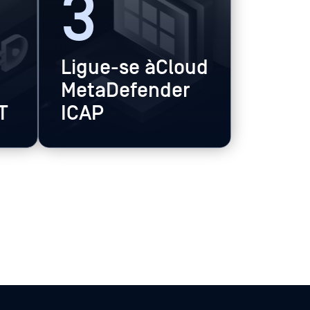
3
Ligue-se àCloud
MetaDefender
T
ICAP