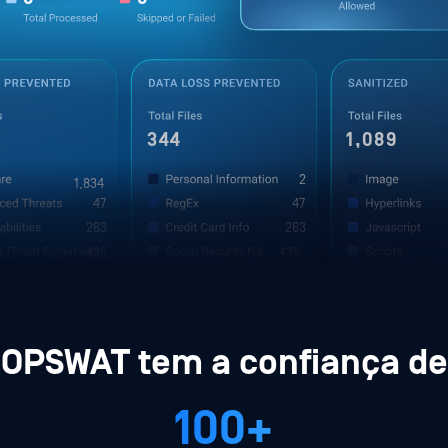
344
1,578
2
1,834
47
47
263
263
436
65
OPSWAT tem a confiança de
100+