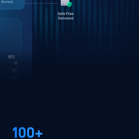
1,251
23
263
436
65
100+