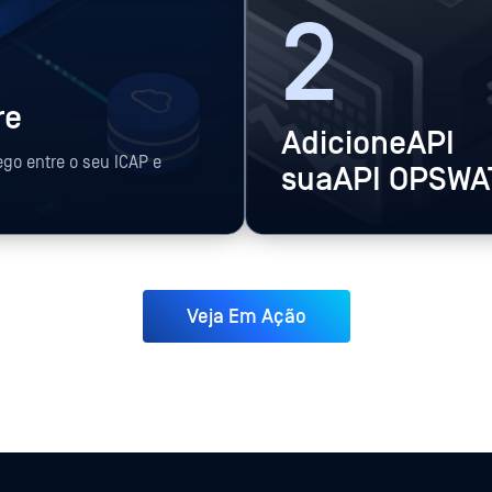
2
re
AdicioneAPI
ego entre o seu ICAP e
suaAPI OPSWA
Veja Em Ação