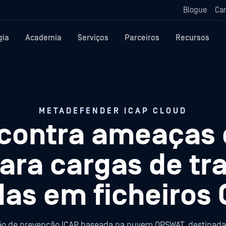
Blogue
Car
gia
Academia
Serviços
Parceiros
Recursos
METADEFENDER ICAP CLOUD
 contra ameaças
para cargas de tr
as em ficheiros 
o de prevenção ICAP baseada na nuvem OPSWAT, destinada a 