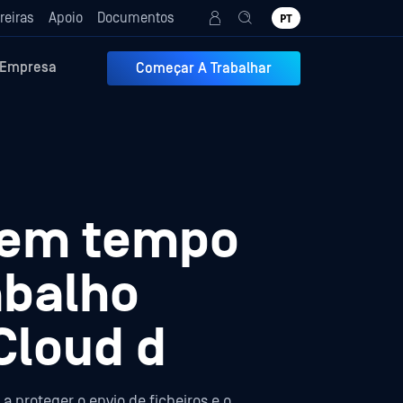
reiras
Apoio
Documentos
PT
Empresa
Começar A Trabalhar
 em tempo
abalho
Cloud d
proteger o envio de ficheiros e o