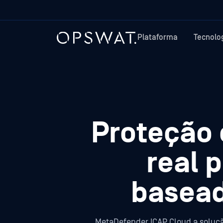
Plataforma
Tecnolo
Proteção
real 
basead
MetaDefender ICAP Cloud a soluçã