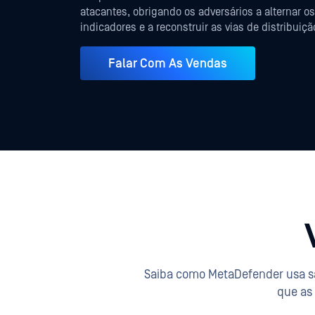
atacantes, obrigando os adversários a alternar os
indicadores e a reconstruir as vias de distribuiçã
Falar Com As Vendas
Saiba como MetaDefender usa san
que as