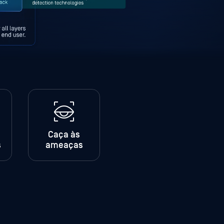
Caça às
s
ameaças