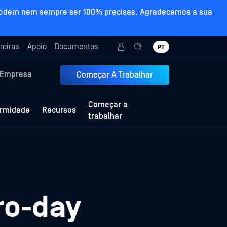
tas podem nem sempre ser 100% precisas. Agradecemos a sua
reiras
Apoio
Documentos
PT
Empresa
Começar A Trabalhar
Começar a
rmidade
Recursos
trabalhar
ro-day