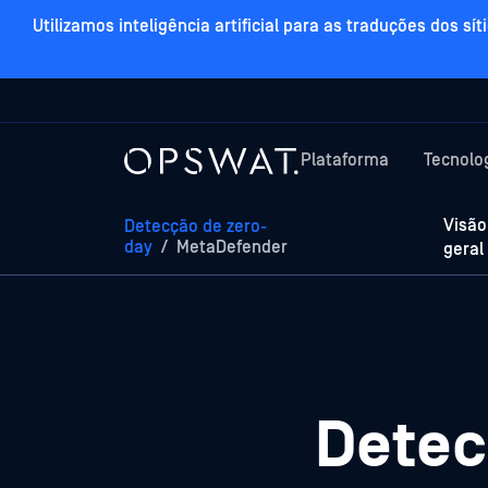
Utilizamos inteligência artificial para as traduções dos
Plataforma
Tecnolo
Visão
Detecção de zero-
day
/
MetaDefender
geral
Detec