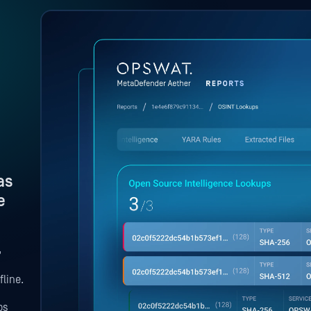
as
e
,
line.
os