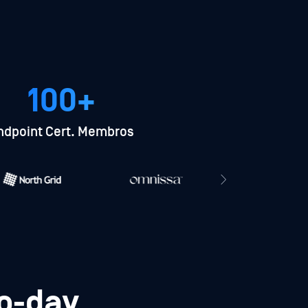
100+
ndpoint Cert. Membros
ro-day