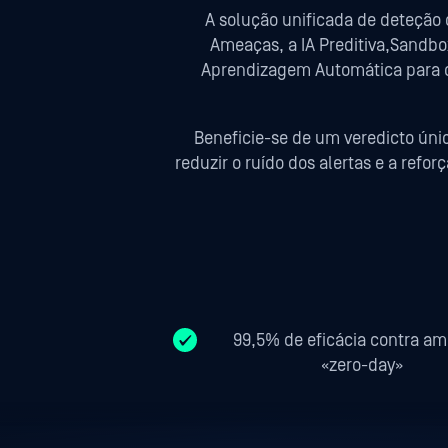
A solução unificada de deteçã
Ameaças, a IA Preditiva,Sandb
Aprendizagem Automática para de
Beneficie-se de um veredicto úni
reduzir o ruído dos alertas e a ref
99,5% de eficácia contra a
«zero-day»