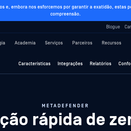
 sítios e, embora nos esforcemos por garantir a exatidão, es
compreensão.
Blogue
Car
gia
Academia
Serviços
Parceiros
Recursos
Características
Integrações
Relatórios
Confo
METADEFENDER
ção rápida de ze