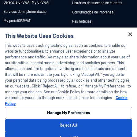
GerencieiOPSWAT My OPSWAT
Histórias de sucesso de clientes
Serviços de implementação
Comunicados de imprensa
My portalOPSWAT
Nas notícias
Documentação técnica
Eventos
This Website Uses Cookies
Formação
Webinars
Hey there!
This website uses tracking technologies, such as cookies, to enable our
Programa de Vulnerabilidades
Fichas de dados
I'm Ozzy, your OPSWAT virtual assistant.
website functionalities, to enhance user experience or to analyze
Parceiros
How can I help you secure what's critical
performance and traffic. We may also share information about your use of
Livros brancos
today?
our site with our social media, advertising, and analytics partners. This
Certificação
Ferramentas gratuitas
allows us to perform targeted advertising and to select ads and content
Parceiros tecnológicos
that will be more relevant to you. By clicking “Accept All,” you agree to
your personal data being processed by all cookies and other technologies
Programa de parceiros de canal
on our website. Click “Reject All” to refuse, or “Manage My Preferences” to
manage your choices. See our Cookie Policy for more details on the how
we process your data through cookies and similar technologies:
Cookie
©2026 OPSWAT . Todos os direitos reservados. OPSWAT, MetaDefender, Metascan,
MetaAccess, o OPSWAT , Trust no File. Trust No Device., OPSWAT , Protecting the
Policy
World's Critical Infrastructure, Deep CDR™ Technology, InQuest, o logótipo da
InQuest, DFI, RetroHunt, Deep File Inspection e Join the Hunt são marcas
Manage My Preferences
comerciais da OPSWAT . As marcas comerciais de terceiros são propriedade dos
seus respetivos proprietários.
Política de privacidade
Política de privacidade
Gerir preferências de
Reject All
cookies
As suas opções de privacidade na Califórnia
Privacy Policy