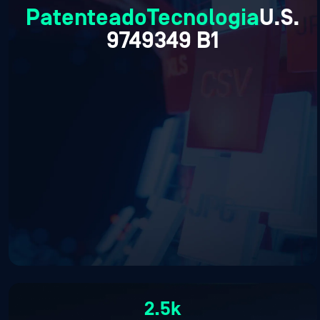
Patenteado
Tecnologia
U.S.
9749349 B1
2.5k