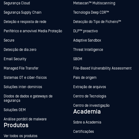
Segurança Cloud
Metascan™ Multiscanning
Segurança Supply Chain
Tecnologia Deep CDR™
Deteção e resposta de rede
Detecção do Tipo de Ficheiro™
Periférico e amovível Media Proteção
DLP™ proactivo
Secure
Adaptive Sandbox
Detecção de dia zero
Threat Intelligence
Email Security
SBOM
Managed File Transfer
File-Based Vulnerability Assessment
Sistemas OT e ciber-físicos
País de origem
Soluções inter-domínios
Extração de arquivos
Diodos de dados e gateways de
Centro de Tecnologia
segurança
Centro de investigação
Soluções OEM
Academia
Análise portátil de malware
Sobre a Academia
Produtos
Certificações
Ver todos os produtos