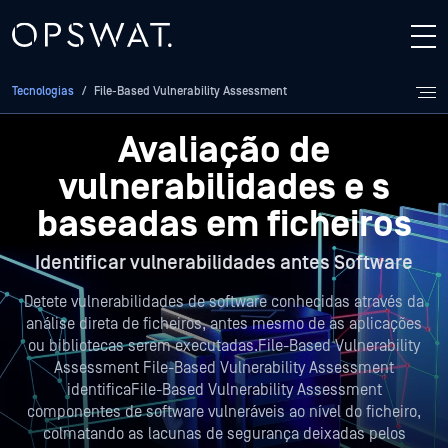
Tecnologias
/
File-Based Vulnerability Assessment
Avaliação de
vulnerabilidades e
s
baseadas em ficheiros
Identificar vulnerabilidades antes Software
Detete vulnerabilidades de software conhecidas através da
análise direta de ficheiros, antes mesmo de as aplicações
ou bibliotecas serem executadas.File-Based Vulnerability
Assessment
File-Based Vulnerability Assessment
identificaFile-Based Vulnerability Assessment
componentes de software vulneráveis ao nível do ficheiro,
colmatando as lacunas de segurança deixadas pelos