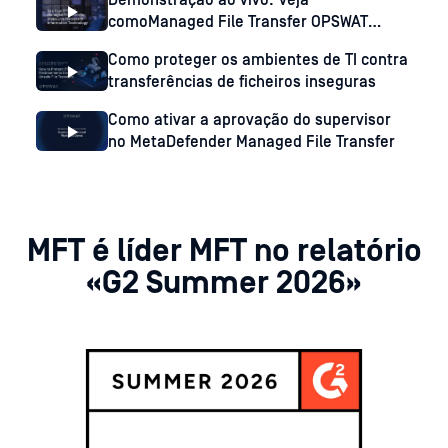
Demonstração ao vivo: Veja
comoManaged File Transfer OPSWAT
Managed File Transfer malware ativo no
Como proteger os ambientes de TI contra
setor das tecnologias da informação
transferências de ficheiros inseguras
Como ativar a aprovação do supervisor
no MetaDefender Managed File Transfer
MFT é líder MFT no relatório
«G2 Summer 2026»