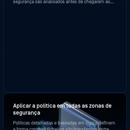
segurança são analisados antes de chegarem ao
seu destino. Ao integrar mecanismos avançados de
inspeção nos fluxos de trabalho de transferência,
incluindo a deteção de malware com recurso à IA,
as organizações impedem a propagação de
malware, a fuga de dados e a circulação de
ameaças baseadas em ficheiros entre utilizadores,
redes e sistemas operacionais.
Aplicar a política em todas as zonas de
segurança
Políticas detalhadas e baseadas em lógica definem
a forma como os ficheiros são transferidos entre