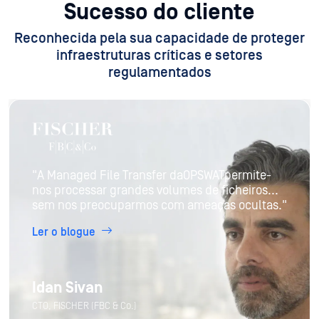
Sucesso do cliente
Reconhecida pela sua capacidade de proteger
infraestruturas críticas e setores
regulamentados
"A Managed File Transfer daOPSWATpermite-
nos processar grandes volumes de ficheiros...
sem nos preocuparmos com ameaças ocultas."
Ler o blogue
Idan Sivan
CTO, FISCHER (FBC & Co.)