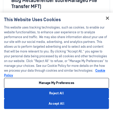
Blog MetaDefender sobreManaged File
Transfer MFT)
Ler mais
This Website Uses Cookies
Hey there!
This website uses tracking technologies, such as cookies, to enable our
I'm Ozzy, your OPSWAT virtual assistant.
website functionalities, to enhance user experience or to analyze
How can I help you secure what's critical
performance and traffic. We may also share information about your use of
today?
our site with our social media, advertising, and analytics partners. This
allows us to perform targeted advertising and to select ads and content
that will be more relevant to you. By clicking “Accept All,” you agree to
your personal data being processed by all cookies and other technologies
on our website. Click “Reject All” to refuse, or “Manage My Preferences” to
manage your choices. See our Cookie Policy for more details on the how
we process your data through cookies and similar technologies:
Cookie
Policy
Manage My Preferences
Brochura
Reject All
MetaDefender Storage Security
Privacy Policy
MetaDefender Managed File Transfer
Accept All
MFT): proteja os seus dados