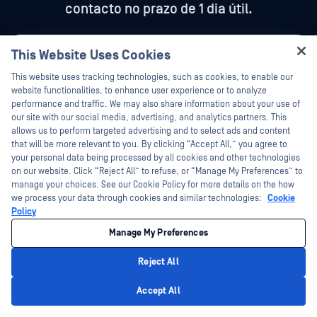
contacto no prazo de 1 dia útil.
This Website Uses Cookies
Hey there!
This website uses tracking technologies, such as cookies, to enable our
I'm Ozzy, your OPSWAT virtual assistant.
website functionalities, to enhance user experience or to analyze
How can I help you secure what's critical
performance and traffic. We may also share information about your use of
today?
our site with our social media, advertising, and analytics partners. This
allows us to perform targeted advertising and to select ads and content
that will be more relevant to you. By clicking “Accept All,” you agree to
your personal data being processed by all cookies and other technologies
on our website. Click “Reject All” to refuse, or “Manage My Preferences” to
manage your choices. See our Cookie Policy for more details on the how
we process your data through cookies and similar technologies:
Cookie
Policy
Manage My Preferences
Reject All
Privacy Policy
Accept All