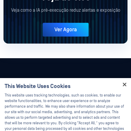
Veja como a IA pré-execução reduz alertas e exposição
Ver Agora
This Website Uses Cookies
Hey there!
This website uses tracking technologies, such as cookies, to enable our
I'm Ozzy, your OPSWAT virtual assistant.
website functionalities, to enhance user experience or to analyze
How can I help you secure what's critical
performance and traffic. We may also share information about your use of
today?
our site with our social media, advertising, and analytics partners. This
allows us to perform targeted advertising and to select ads and content
that will be more relevant to you. By clicking “Accept All,” you agree to
your personal data being processed by all cookies and other technologies