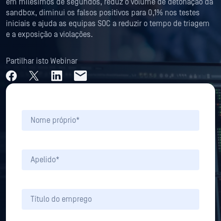
em milésimos de segundos, reduz o volume de detonação da
sandbox, diminui os falsos positivos para 0,1% nos testes
iniciais e ajuda as equipas SOC a reduzir o tempo de triagem
e a exposição a violações.
Partilhar isto Webinar