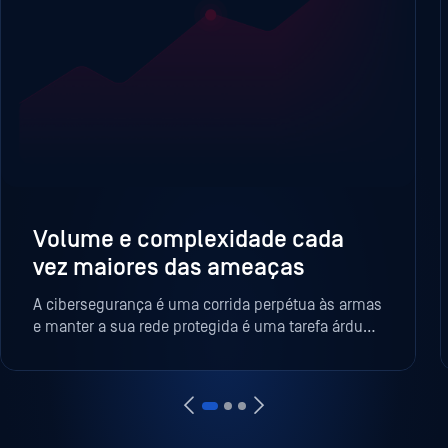
Volume e complexidade cada
vez maiores das ameaças
A cibersegurança é uma corrida perpétua às armas
e manter a sua rede protegida é uma tarefa árdua e
interminável. Desde a exaustão à "fadiga dos
alertas", a sua equipa precisa de ajuda para se
manter no topo do seu jogo.