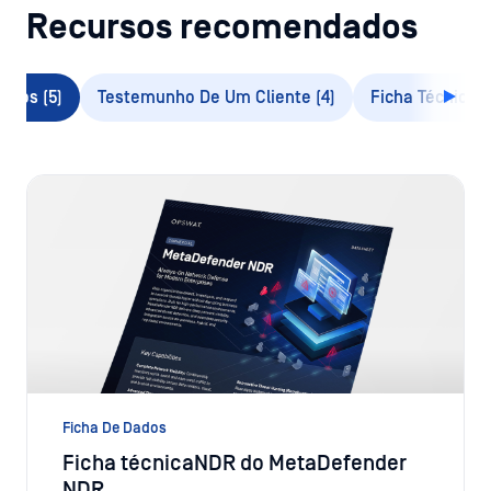
Recursos recomendados
Todos (5)
Testemunho De Um Cliente (4)
Ficha Técnica (
Ficha De Dados
Ficha técnicaNDR do MetaDefender
NDR