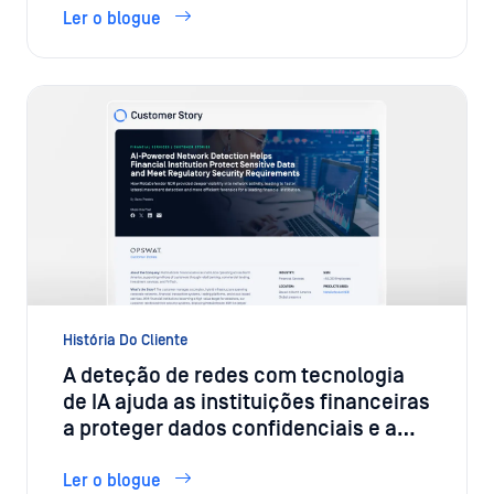
Industrial
Ler o blogue
História Do Cliente
A deteção de redes com tecnologia
de IA ajuda as instituições financeiras
a proteger dados confidenciais e a
cumprir os requisitos regulamentares
de segurança
Ler o blogue