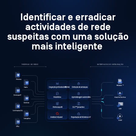
Identificar e erradicar
actividades de rede
suspeitas com uma solução
mais inteligente
TRÁFEGO DE REDE
INTERFACES DE INTEGRAÇÃO
Ficheiros
Metascan
™
Inspeção profunda de ficheiros
®
Deteção de ameaças
Hashs
Endereços IP
Heurística
Aprendizagem automática
Adaptive Sandbox
Domínios
Retrocaça
®
DLP™ proactivo
SIEM
Certificados SSL
Análise InQuest
Reputação de ficheiros e IP
Cabeçalhos
SOAR
URLs