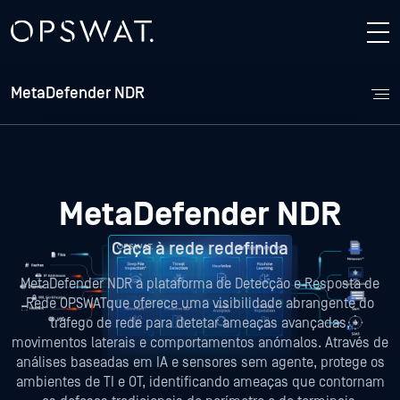
MetaDefender NDR
MetaDefender NDR
Caça à rede redefinida
MetaDefender NDR a plataforma de Detecção e Resposta de
Rede OPSWATque oferece uma visibilidade abrangente do
tráfego de rede para detetar ameaças avançadas,
movimentos laterais e comportamentos anómalos. Através de
análises baseadas em IA e sensores sem agente, protege os
ambientes de TI e OT, identificando ameaças que contornam