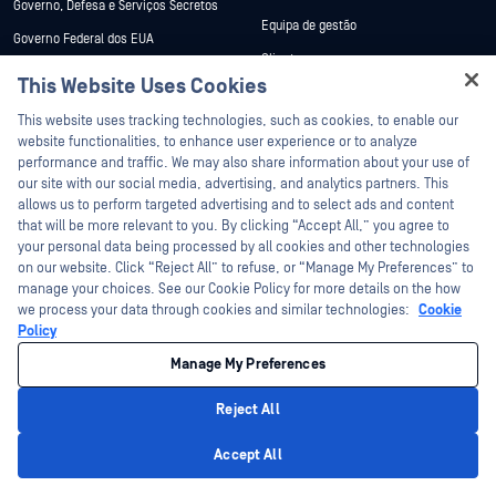
Governo, Defesa e Serviços Secretos
Equipa de gestão
Governo Federal dos EUA
Clientes
Energia
This Website Uses Cookies
Subscrição do boletim informativo
Finanças
Hey there!
This website uses tracking technologies, such as cookies, to enable our
Conformidade e certificações dos
Fabrico
I'm Ozzy, your OPSWAT virtual assistant.
website functionalities, to enhance user experience or to analyze
produtos
Apoio e serviços
How can I help you secure what's critical
performance and traffic. We may also share information about your use of
Carreiras
today?
our site with our social media, advertising, and analytics partners. This
Apoio ao contacto
allows us to perform targeted advertising and to select ads and content
Posições em aberto
that will be more relevant to you. By clicking “Accept All,” you agree to
Criar um caso
Contactar-nos
your personal data being processed by all cookies and other technologies
Recursos
Gestão Técnica de Contas
on our website. Click “Reject All” to refuse, or “Manage My Preferences” to
manage your choices. See our Cookie Policy for more details on the how
Serviços profissionais
Blogue
we process your data through cookies and similar technologies:
Cookie
Policy
GerencieiOPSWAT My OPSWAT
Histórias de sucesso de clientes
Manage My Preferences
Serviços de implementação
Comunicados de imprensa
My portalOPSWAT
Nas notícias
Reject All
Documentação técnica
Eventos
Privacy Policy
Accept All
Formação
Webinars