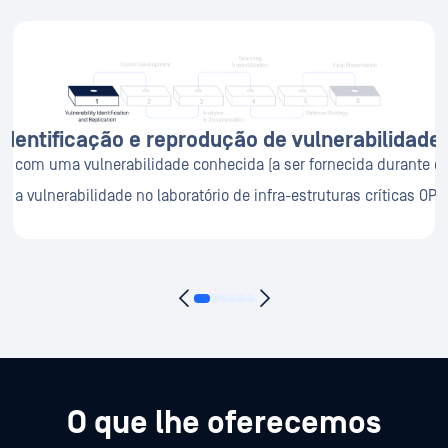
Identificação e reprodução de vulnerabilidade
mento e
 com uma vulnerabilidade conhecida (a ser fornecida durante o 
Desenv
ar a vulnerabilidade no laboratório de infra-estruturas críticas OPS
Testar
ça de
WATe no
O que lhe oferecemos