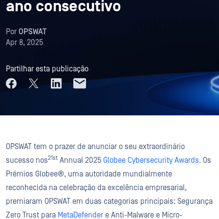
ano consecutivo
Por
OPSWAT
Apr 8, 2025
Partilhar esta publicação
OPSWAT tem o prazer de anunciar o seu extraordinário
21st
sucesso nos
Annual 2025
Globee Cybersecurity Awards
. Os
Prémios Globee®, uma autoridade mundialmente
reconhecida na celebração da excelência empresarial,
premiaram OPSWAT em duas categorias principais: Segurança
Zero Trust para
MetaDefender
e Anti-Malware e Micro-