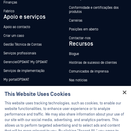
Finanças
Conformidade e certificações dos
Fabrico
produtos
Apoio e serviços
Carreiras
Apoio ao contacto
Posições em aberto
Criar um caso
Contactar-nos
Recursos
Gestão Técnica de Contas
Serviços profissionais
Blogue
GerencieiOPSWAT My OPSWAT
Histórias de sucesso de clientes
Serviços de implementação
Comunicados de imprensa
My portalOPSWAT
Nas notícias
Documentação técnica
Eventos
This Website Uses Cookies
Formação
Webinars
This website uses tracking technologies, such as cookies, to enable our
Programa de Vulnerabilidades
Fichas de dados
website functionalities, to enhance user experience or to analyze
Parceiros
performance and traffic. We may also share information about your use of
Livros brancos
our site with our social media, advertising, and analytics partners. This
Certificação
Ferramentas gratuitas
allows us to perform targeted advertising and to select ads and content
Parceiros tecnológicos