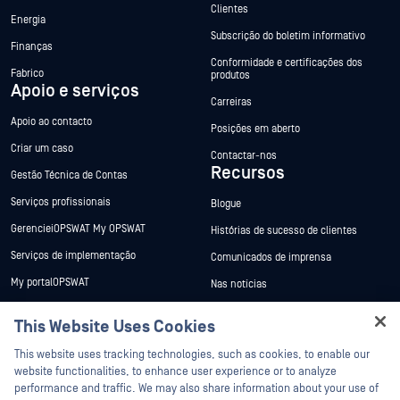
Clientes
Energia
Subscrição do boletim informativo
Finanças
Conformidade e certificações dos
Fabrico
produtos
Apoio e serviços
Carreiras
Apoio ao contacto
Posições em aberto
Criar um caso
Contactar-nos
Recursos
Gestão Técnica de Contas
Serviços profissionais
Blogue
GerencieiOPSWAT My OPSWAT
Histórias de sucesso de clientes
Serviços de implementação
Comunicados de imprensa
My portalOPSWAT
Nas notícias
Documentação técnica
Eventos
This Website Uses Cookies
Formação
Webinars
Hey there!
This website uses tracking technologies, such as cookies, to enable our
Programa de Vulnerabilidades
Fichas de dados
I'm Ozzy, your OPSWAT virtual assistant.
website functionalities, to enhance user experience or to analyze
Parceiros
How can I help you secure what's critical
performance and traffic. We may also share information about your use of
Livros brancos