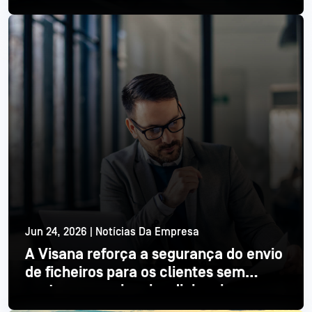
semicondutores
Ler mais
Jun 24, 2026 | Notícias Da Empresa
A Visana reforça a segurança do envio
de ficheiros para os clientes sem
custos operacionais adicionais
Ler mais